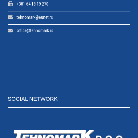
+381 64 18 19 270
tehnomark@eunet.rs
office@tehnomark.rs
SOCIAL
NETWORK