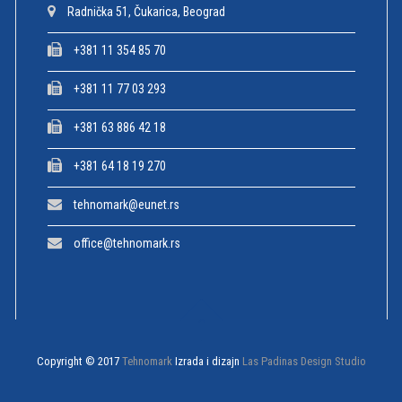
Radnička 51, Čukarica, Beograd
+381 11 354 85 70
+381 11 77 03 293
+381 63 886 42 18
+381 64 18 19 270
tehnomark@eunet.rs
office@tehnomark.rs
Copyright © 2017
Tehnomark
Izrada i dizajn
Las Padinas Design Studio