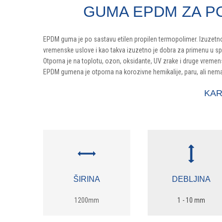
GUMA EPDM ZA P
EPDM guma je po sastavu etilen propilen termopolimer. Izuzetno 
vremenske uslove i kao takva izuzetno je dobra za primenu u sp
Otporna je na toplotu, ozon, oksidante, UV zrake i druge vremen
EPDM gumena je otporna na korozivne hemikalije, paru, ali nema 
KAR
ŠIRINA
DEBLJINA
1200mm
1 - 10 mm