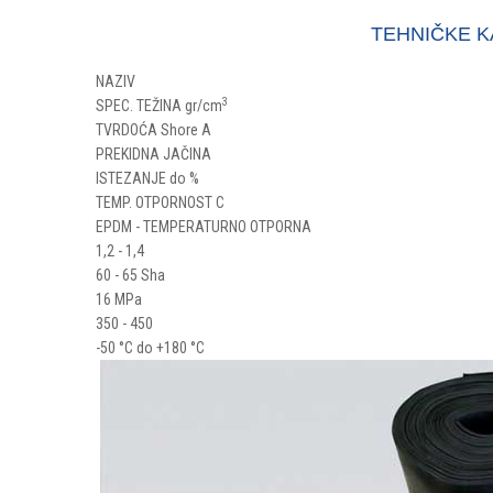
TEHNIČKE K
NAZIV
3
SPEC. TEŽINA gr/cm
TVRDOĆA Shore A
PREKIDNA JAČINA
ISTEZANJE do %
TEMP. OTPORNOST C
EPDM - TEMPERATURNO OTPORNA
1,2 - 1,4
60 - 65 Sha
16 MPa
350 - 450
-50 °C do +180 °C